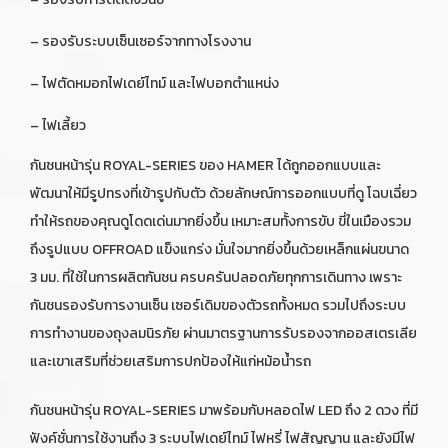
– รองรับระบบเซ็นเซอร์จากทางโรงงาน
– ไฟตัดหมอกไฟเดย์ไทม์ และไฟบอกตำแหน่ง
– ไฟเลี้ยว
กันชนหน้ารุ่น ROYAL-SERIES ของ HAMER ได้ถูกออกแบบและ
พัฒนาให้มีรูปทรงที่เข้ารูปกับตัว ด้วยลักษณ์การออกแบบที่ดู โฉบเฉี่ยว
ทำให้รถของคุณดูโดดเด่นมากยิ่งขึ้น เหมาะสมทั้งการขับ ขี่ในเมืองรวม
ถึงรูปแบบ OFFROAD แข็งแกร่ง มั่นใจมากยิ่งขึ้นด้วยเหล็กแผ่นขนาด
3 มม. ที่ใช้ในการผลิตกันชน ครบครันปลอดภัยทุกการเดินทาง เพราะ
กันชนรองรับการงานเซ็น เซอร์เดิมของตัวรถทั้งหมด รวมไปถึงระบบ
การทำงานของถุงลมนิรภัย ผ่านมาตรฐานการรับรองจากออสเตรเลีย
และเขาเสริมที่ช่วยเสริมการปกป้องให้แก่หม้อน้ำรถ
กันชนหน้ารุ่น ROYAL-SERIES มาพร้อมกับหลอดไฟ LED ถึง 2 ดวง ที่มี
ฟังค์ชั่นการใช้งานถึง 3 ระบบไฟเดย์ไทม์ ไฟหรี่ ไฟสัญญาน และยังมีไฟ