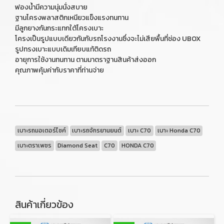
ฟองน้ำมีความนุ่มนั่งสบาย
ฐานโครงพลาสติกเหนียวแข็งแรงทนทาน
มีลูกยางกันกระแทกใต้โครงเบาะ
โครงเป็นรูปแบบเดียวกันกับรถโรงงานซึ่งจะไม่เสียพื้นที่ช่อง UBOX
รูปทรงเบาะแบบเดิมเทียบแท้ติดรถ
อายุการใช้งานทนทาน ตามมาตราฐานสินค้าส่งออก
คุณภาพคุ้มค่ากับราคาที่ท่านจ่าย
เบาะรถมอเตอร์ไซค์
เบาะรถจักรยานยนต์
เบาะ C70
เบาะ Honda C70
เบาะตราเพชร
Diamond Seat
C70
HONDA C70
สินค้าเกี่ยวข้อง