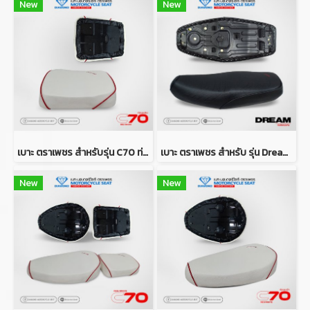
New
New
เบาะ ตราเพชร สำหรับรุ่น C70 ท่อนหลัง (สีขาวคิ้วแดง)
เบาะ ตราเพชร สำหรับ รุ่น Dream คุรุสภา
New
New