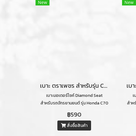
New
New
เบาะ ตราเพชร สำหรับรุ่น C70 ท่อนหน้า ลายไดมอนด์ (สีน้ำตาลอ่อนคิ้วดำ)
เบาะมอเตอร์ไซค์ Diamond Seat
เ
สำหรับรถจักรยานยนต์ รุ่น Honda C70
สำหร
ท่อนหน้าลายไดมอนด์ (สีน้ำตาลอ่อนคิ้ว
ลา
฿590
ดำ)
สั่งซื้อสินค้า