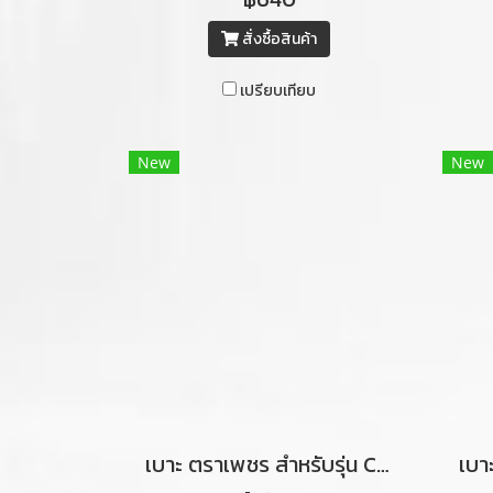
ขาว)
สั่งซื้อสินค้า
เปรียบเทียบ
New
New
เบาะ ตราเพชร สำหรับรุ่น C70 ท่อนหลัง (สีน้ำตาลเข้มคิ้วขาว)