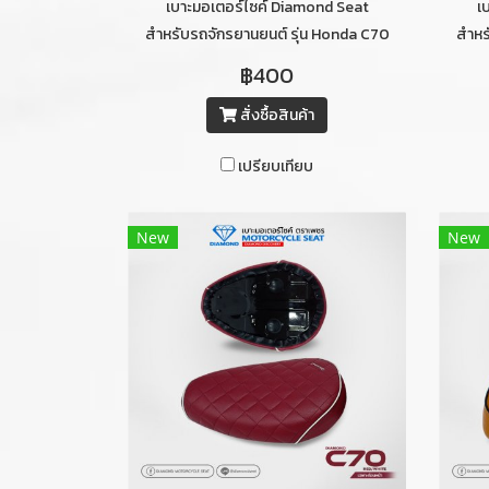
เบาะมอเตอร์ไซค์ Diamond Seat
เ
สำหรับรถจักรยานยนต์ รุ่น Honda C70
สำหร
ท่อนหลัง (สีน้ำตาลเข้มคิ้วขาว)
฿400
สั่งซื้อสินค้า
เปรียบเทียบ
New
New