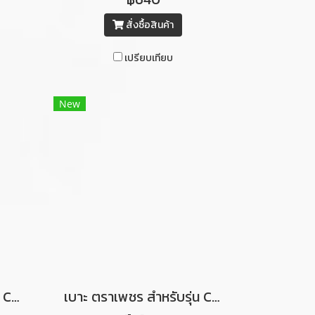
สั่งซื้อสินค้า
เปรียบเทียบ
New
เบาะ ตราเพชร สำหรับรุ่น C70 เบาะ 2 ตอน (สีน้ำตาลเข้มคิ้วขาว)
เบาะ ตราเพชร สำหรับรุ่น C70 ท่อนหลัง (สีแดงคิ้วขาว)