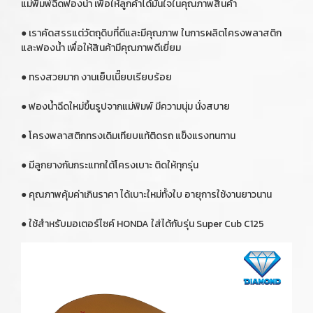
แม่พิมพ์ฉีดฟองน้ำ เพื่อให้ลูกค้าได้มั่นใจในคุณภาพสินค้า
● เราคัดสรรแต่วัตถุดิบที่ดีและมีคุณภาพ ในการผลิตโครงพลาสติก
และฟองน้ำ เพื่อให้สินค้ามีคุณภาพดีเยี่ยม
● ทรงสวยมาก งานเย็บเนี๊ยบเรียบร้อย
● ฟองน้ำฉีดใหม่ขึ้นรูปจากแม่พิมพ์ มีความนุ่ม นั่งสบาย
● โครงพลาสติกทรงเดิมเทียบแท้ติดรถ แข็งแรงทนทาน
● มีลูกยางกันกระแทกใต้โครงเบาะ ติดให้ทุกรุ่น
● คุณภาพคุ้มค่าเกินราคา ได้เบาะใหม่ทั้งใบ อายุการใช้งานยาวนาน
● ใช้สำหรับมอเตอร์ไซค์ HONDA ใส่ได้กับรุ่น Super Cub C125