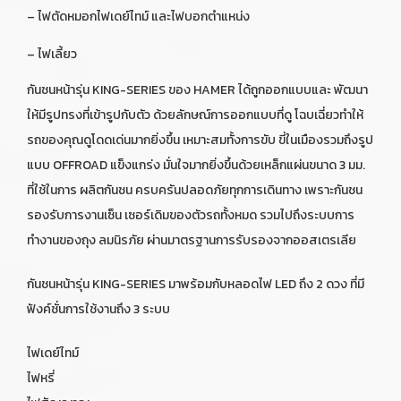
– ไฟตัดหมอกไฟเดย์ไทม์ และไฟบอกตำแหน่ง
– ไฟเลี้ยว
กันชนหน้ารุ่น KING-SERIES ของ HAMER ได้ถูกออกแบบและ พัฒนา
ให้มีรูปทรงที่เข้ารูปกับตัว ด้วยลักษณ์การออกแบบที่ดู โฉบเฉี่ยวทำให้
รถของคุณดูโดดเด่นมากยิ่งขึ้น เหมาะสมทั้งการขับ ขี่ในเมืองรวมถึงรูป
แบบ OFFROAD แข็งแกร่ง มั่นใจมากยิ่งขึ้นด้วยเหล็กแผ่นขนาด 3 มม.
ที่ใช้ในการ ผลิตกันชน ครบครันปลอดภัยทุกการเดินทาง เพราะกันชน
รองรับการงานเซ็น เซอร์เดิมของตัวรถทั้งหมด รวมไปถึงระบบการ
ทำงานของถุง ลมนิรภัย ผ่านมาตรฐานการรับรองจากออสเตรเลีย
กันชนหน้ารุ่น KING-SERIES มาพร้อมกับหลอดไฟ LED ถึง 2 ดวง ที่มี
ฟังค์ชั่นการใช้งานถึง 3 ระบบ
ไฟเดย์ไทม์
ไฟหรี่