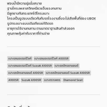
ฟองน้ำมีความนุ่มนั่งสบาย
ฐานโครงพลาสติกเหนียวแข็งแรงทนทาน
มีลูกยางกันกระแทกใต้โครงเบาะ
โครงเป็นรูปแบบเดียวกันกับรถโรงงานซึ่งจะไม่เสียพื้นที่ช่อง UBOX
รูปทรงเบาะแบบเดิมเทียบแท้ติดรถ
อายุการใช้งานทนทาน ตามมาตราฐานสินค้าส่งออก
คุณภาพคุ้มค่ากับราคาที่ท่านจ่าย
เบาะรถมอเตอร์ไซค์
เบาะรถมอเตอร์ไซค์ A100SR
เบาะรถมอเตอร์ไซค์ Suzuki A100SR
เบาะรถจักรยานยนต์
เบาะรถจักรยานยนต์ A100SR
เบาะรถจักรยานยนต์ Suzuki A100SR
A100SR
Suzuki A100SR
เบาะตราเพชร
Diamond Seat