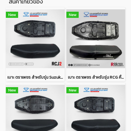
สินค้าเกี่ยวข้อง
New
New
เบาะ ตราเพชร สำหรับรุ่น Suzuki RCJ2
เบาะ ตราเพชร สำหรับรุ่น RCG คิ้วสแตนเลสแบบยาว
New
New